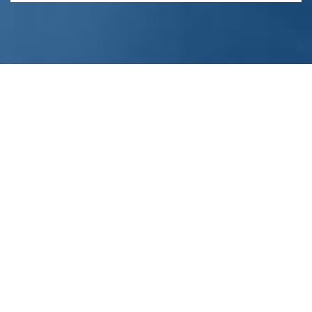
FORCE-N
Piloté par l’UN-CHK en partenariat avec la Mastercard
Fondation