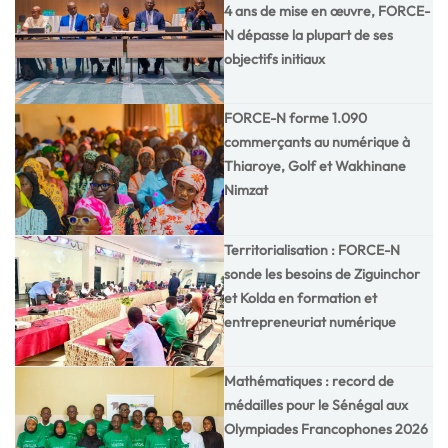
4 ans de mise en œuvre, FORCE-
N dépasse la plupart de ses
objectifs initiaux
FORCE-N forme 1.090
commerçants au numérique à
Thiaroye, Golf et Wakhinane
Nimzat
Territorialisation : FORCE-N
sonde les besoins de Ziguinchor
et Kolda en formation et
entrepreneuriat numérique
Mathématiques : record de
médailles pour le Sénégal aux
Olympiades Francophones 2026